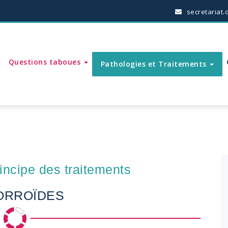
secretariat.
Questions taboues
Pathologies et Traitements
incipe des traitements
ORROÏDES