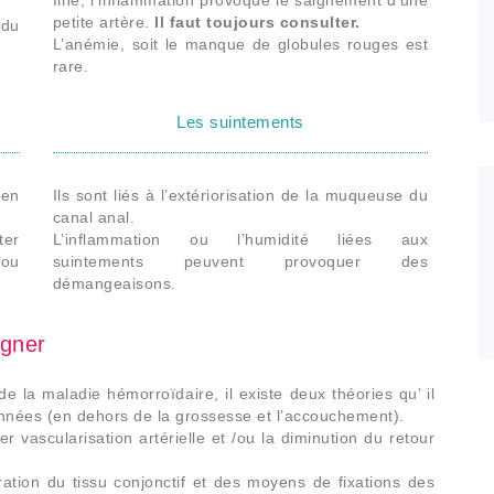
petite artère.
Il faut toujours consulter.
 du
L’anémie, soit le manque de globules rouges est
rare.
Les suintements
 en
Ils sont liés à l’extériorisation de la muqueuse du
canal anal.
ter
L’inflammation ou l’humidité liées aux
 ou
suintements peuvent provoquer des
démangeaisons.
igner
la maladie hémorroïdaire, il existe deux théories qu’ il
années (en dehors de la grossesse et l’accouchement).
er vascularisation artérielle et /ou la diminution du retour
ration du tissu conjonctif et des moyens de fixations des