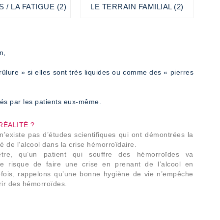
 / LA FATIGUE (2)
LE TERRAIN FAMILIAL (2)
n,
ûlure » si elles sont très liquides ou comme des « pierres
tés par les patients eux-même.
RÉALITÉ ?
l n’existe pas d’études scientifiques qui ont démontrées la
té de l’alcool dans la crise hémorroïdaire.
être, qu’un patient qui souffre des hémorroïdes va
e risque de faire une crise en prenant de l’alcool en
efois, rappelons qu’une bonne hygiène de vie n’empêche
rir des hémorroïdes.