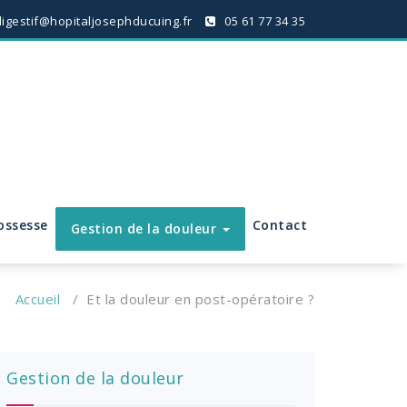
digestif@hopitaljosephducuing.fr
05 61 77 34 35
ossesse
Contact
Gestion de la douleur
Accueil
/
Et la douleur en post-opératoire ?
Gestion de la douleur