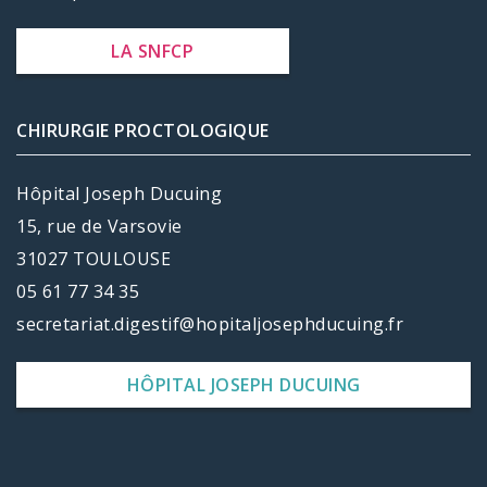
LA SNFCP
CHIRURGIE PROCTOLOGIQUE
Hôpital Joseph Ducuing
15, rue de Varsovie
31027 TOULOUSE
05 61 77 34 35
secretariat.digestif@hopitaljosephducuing.fr
HÔPITAL JOSEPH DUCUING