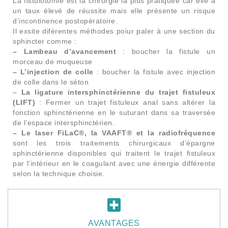
La fistulotomie est la chirurgie la plus pratiquée car elle a
un taux élevé de réussite mais elle présente un risque
d’incontinence postopératoire.
Il exsite diférentes méthodes poiur paler à une section du
sphincter comme :
– Lambeau d’avancement
: boucher la fistule un
morceau de muqueuse
– L’injection de colle
: boucher la fistule avec injection
de colle dans le séton
–
La ligature intersphinctérienne du trajet fistuleux
(LIFT)
: Fermer un trajet fistuleux anal sans altérer la
fonction sphinctérienne en le suturant dans sa traversée
de l’espace intersphinctérien.
– Le laser FiLaC®, la VAAFT® et la radiofréquence
sont les trois traitements chirurgicaux d’épargne
sphinctérienne disponibles qui traitent le trajet fistuleux
par l’intérieur en le coagulant avec une énergie différente
selon la technique choisie.
AVANTAGES