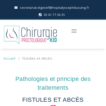
secretariat.digestif@hopitaljosephducuing.fr
05 61 77 34 35
Toggle
navigation
Accueil
/
Fistules et Abcès
Pathologies et principe des
traitements
FISTULES ET ABCÈS